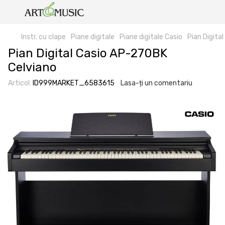
Instr. cu clape
Piane digitale
Piane digitale Casio
Pian Digita
Pian Digital Casio AP-270BK
Celviano
Articol:
ID999MARKET_6583615
Lasa-ți un comentariu