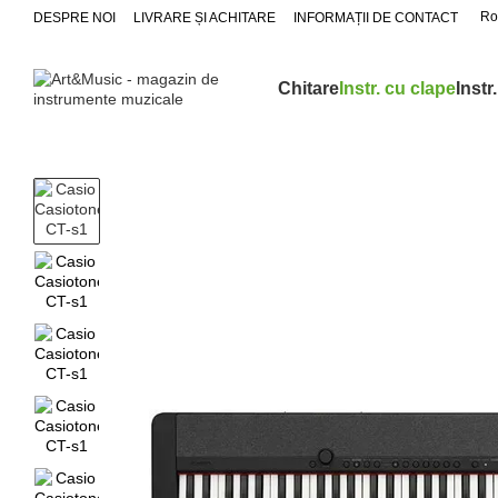
Mergi la conținutul principal
Ro
DESPRE NOI
LIVRARE ȘI ACHITARE
INFORMAȚII DE CONTACT
Chitare
Instr. cu clape
Instr