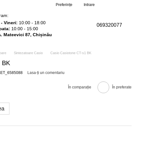
Comanda mea
Preferințe
Intrare
ram:
- Vineri:
10:00 - 18:00
069320077
ata:
10:00 - 15:00
 A. Mateevici 87, Chișinău
oare
Sintezatoare Casio
Casio Casiotone CT-s1 BK
1 BK
RKET_6585088
Lasa-ți un comentariu
În comparație
În preferate
ea