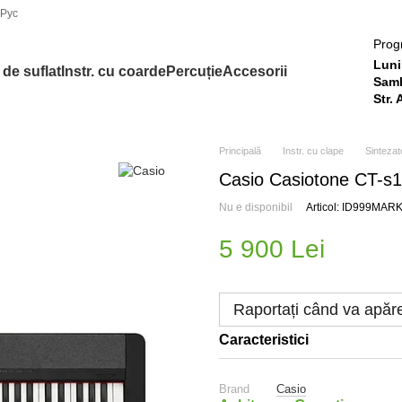
Рус
Prog
Luni 
. de suflat
Instr. cu coarde
Percuție
Accesorii
Samb
Str.
Principală
Instr. cu clape
Sintezat
Casio Casiotone CT-s
Nu e disponibil
Articol: ID999MA
5 900 Lei
Raportați când va apăr
Caracteristici
Brand
Casio