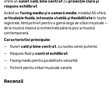
ofere un
sunet cald, bine centrat
cu
proiecție clară și
răspuns echilibrat
.
Având un
facing mediu și o cameră medie
, modelul A5 oferă
articulație fluidă, intonație stabilă și flexibilitate
în toate
registrele, fiind potrivit pentru o gamă largă de stiluri muzicale —
de la muzică clasică și orchestrală până la jazz și muzică
contemporană.
Caracteristici principale:
Sunet
cald și bine centrat
, cu nucleu sonor puternic
Răspuns fluid și
control echilibrat
Facing mediu pentru jucabilitate versatilă
Potrivit pentru stiluri muzicale variate
Recenzii