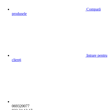
Compară
produsele
Intrare pentru
clienți
069320077