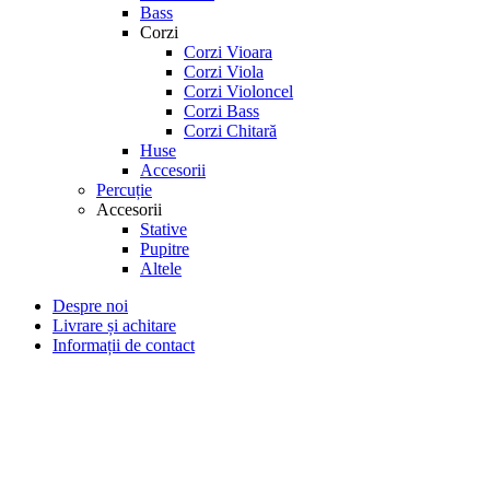
Bass
Corzi
Corzi Vioara
Corzi Viola
Corzi Violoncel
Corzi Bass
Corzi Chitară
Huse
Accesorii
Percuție
Accesorii
Stative
Pupitre
Altele
Despre noi
Livrare și achitare
Informații de contact