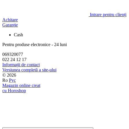
Intrare pentru clienți
Achitare
Garanție
Cash
Pentru produse electronice - 24 luni
069320077
022 24 12 17
Informații de contact
Versiunea completă a site-ului
© 2026
Ro
Рус
Magazin online creat
cu Horoshop