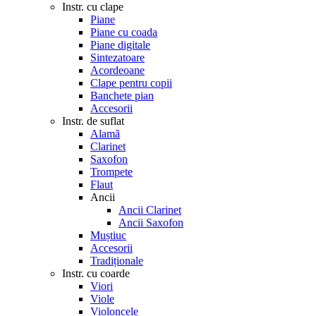
Instr. cu clape
Piane
Piane cu coada
Piane digitale
Sintezatoare
Acordeoane
Clape pentru copii
Banchete pian
Accesorii
Instr. de suflat
Alamã
Clarinet
Saxofon
Trompete
Flaut
Ancii
Ancii Clarinet
Ancii Saxofon
Muștiuc
Accesorii
Tradiționale
Instr. cu coarde
Viori
Viole
Violoncele