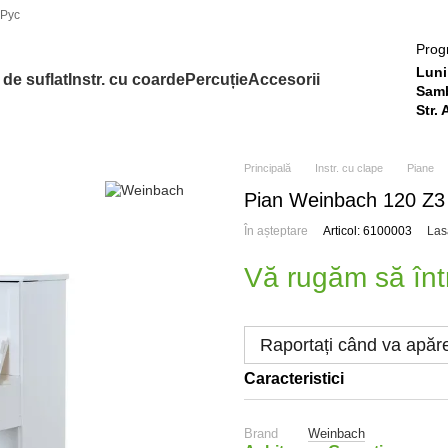
Рус
Prog
Luni 
. de suflat
Instr. cu coarde
Percuție
Accesorii
Samb
Str.
Principală
Instr. cu clape
Piane
Pian Weinbach 120 Z3
În așteptare
Articol: 6100003
Las
Vă rugăm să înt
Raportați când va apăr
Caracteristici
Brand
Weinbach