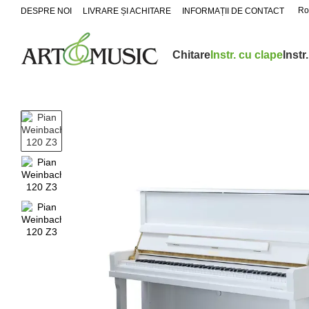
Mergi la conținutul principal
Ro
DESPRE NOI
LIVRARE ȘI ACHITARE
INFORMAȚII DE CONTACT
Chitare
Instr. cu clape
Instr