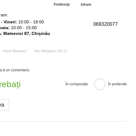
Comanda mea
Preferințe
Intrare
ram:
- Vineri:
10:00 - 18:00
069320077
ata:
10:00 - 15:00
 A. Mateevici 87, Chișinău
Piane Weinbach
Pian Weinbach 120 Z3
a-ți un comentariu
rebați
În comparație
În preferate
ea