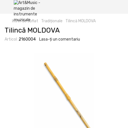
Instr. de suflat
Tradiționale
Tilincă MOLDOVA
Tilincă MOLDOVA
Articol:
2160004
Lasa-ți un comentariu