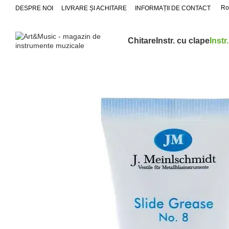
Mergi la conținutul principal
Ro
DESPRE NOI
LIVRARE ȘI ACHITARE
INFORMAȚII DE CONTACT
Chitare
Instr. cu clape
Instr