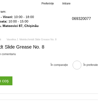
Comanda mea
Preferințe
Intrare
ram:
- Vineri:
10:00 - 18:00
069320077
ata:
10:00 - 15:00
 A. Mateevici 87, Chișinău
i
Vaselina J. Meinlschmidt Slide Grease No. 8
dt Slide Grease No. 8
un comentariu
În comparație
În preferate
n coș