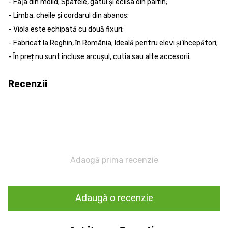
- Faţa din molid; Spatele, gâtul şi eclisa din paltin;
- Limba, cheile și cordarul din abanos;
- Viola este echipată cu două fixuri;
- Fabricat la Reghin, în România; Ideală pentru elevi și începători;
- În preț nu sunt incluse arcușul, cutia sau alte accesorii.
Recenzii
Adaogă prima recenzie
Adaugă o recenzie