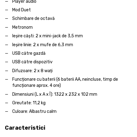
Player audio
Mod Duet
Schimbare de octavă
Metronom
Ieșire căști: 2 x mini-jack de 3,5 mm
Ieșire linie: 2 x mufe de 6,3 mm
USB către gazdă
USB către dispozitiv
Difuzoare: 2 x 8 wați
Funcționare cu baterii (6 baterii AA, neincluse, timp de
funcționare aprox. 4 ore)
Dimensiuni (L x A x Î): 1322 x 232 x 102 mm
Greutate: 11,2 kg
Culoare: Albastru calm
Caracteristici