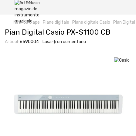
Instr. cu clape
Piane digitale
Piane digitale Casio
Pian Digita
Pian Digital Casio PX-S1100 CB
Articol:
6590004
Lasa-ți un comentariu