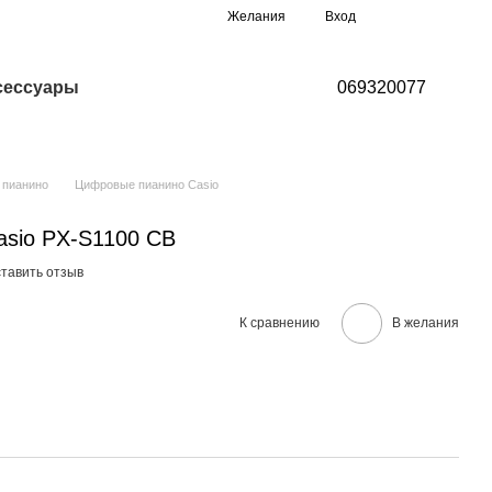
Мой заказ
Желания
Вход
сессуары
069320077
 пианино
Цифровые пианино Casio
sio PX-S1100 CB
тавить отзыв
К сравнению
В желания