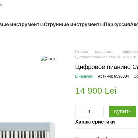
ус
вые инструменты
Струнные инструменты
Перкуссия
Ак
Главная
Клавишные
Цифровые
Цифровое пианино Casio PX-S1100 CB
Цифровое пианино Ca
В наличии
Артикул: 6590004
Ос
14 900 Lei
Купить
Характеристики