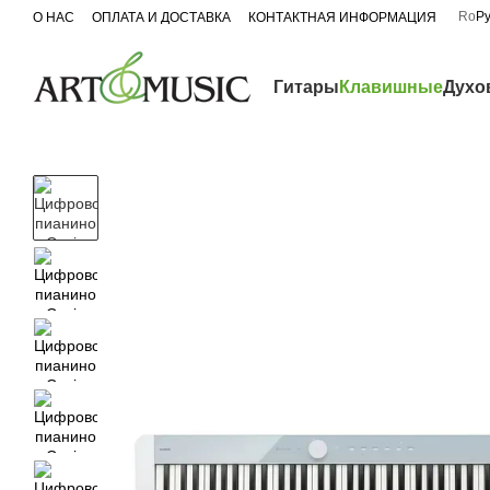
Перейти к основному контенту
Ro
Р
О НАС
ОПЛАТА И ДОСТАВКА
КОНТАКТНАЯ ИНФОРМАЦИЯ
Гитары
Клавишные
Духо