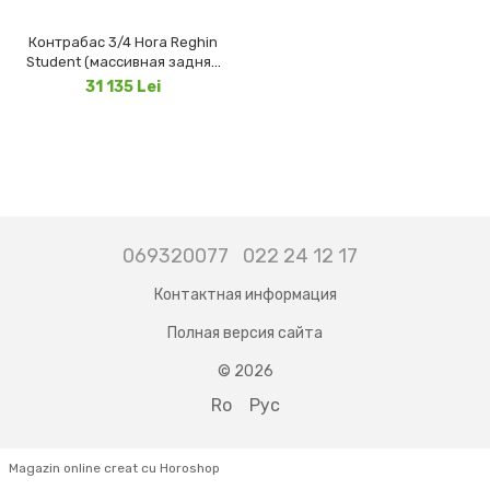
Контрабас 3/4 Hora Reghin
Student (массивная задняя
дека)
31 135 Lei
069320077
022 24 12 17
Контактная информация
Полная версия сайта
© 2026
Ro
Рус
Magazin online creat cu Horoshop