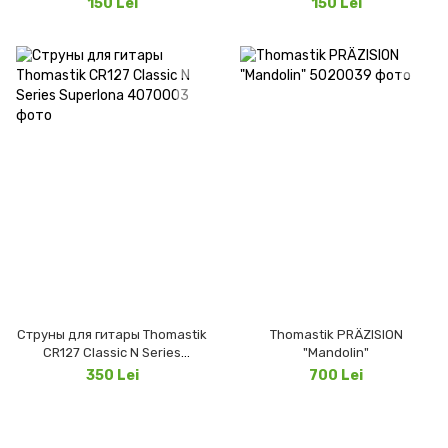
150 Lei
150 Lei
Струны для гитары Thomastik
Thomastik PRÄZISION
CR127 Classic N Series
"Mandolin"
Superlona
350 Lei
700 Lei