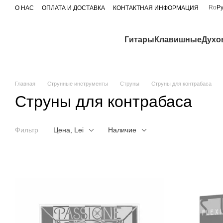
Перейти к основному контенту
Ro
Р
О НАС
ОПЛАТА И ДОСТАВКА
КОНТАКТНАЯ ИНФОРМАЦИЯ
Гитары
Клавишные
Духо
Главная
Струнные инструменты
Струны
Струны для контрабаса
Струны для контрабаса
Фильтр
Цена, Lei
Наличие