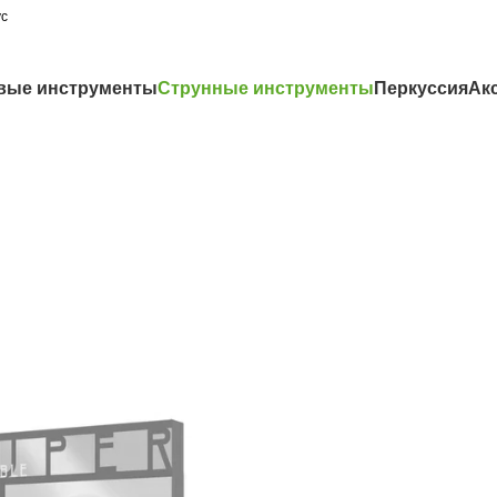
ус
вые инструменты
Струнные инструменты
Перкуссия
Ак