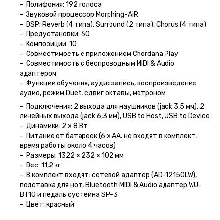
- Полифония: 192 голоса
- Звуковой процессор Morphing-AiR
- DSP: Reverb (4 типа), Surround (2 типа), Chorus (4 типа)
- Предустановки: 60
- Композиции: 10
- Совместимость с приложением Chordana Play
- Совместимость с беспроводным MIDI & Audio
адаптером
- Функции обучения, аудиозапись, воспроизведение
аудио, режим Duet, сдвиг октавы, метроном
- Подключения: 2 выхода для наушников (jack 3,5 мм), 2
линейных выхода (jack 6,3 мм), USB to Host, USB to Device
- Динамики: 2 × 8 Вт
- Питание от батареек (6 × AA, не входят в комплект,
время работы около 4 часов)
- Размеры: 1322 × 232 × 102 мм
- Вес: 11,2 кг
- В комплект входят: сетевой адаптер (AD-12150LW),
подставка для нот, Bluetooth MIDI & Audio адаптер WU-
BT10 и педаль сустейна SP-3
- Цвет: красный