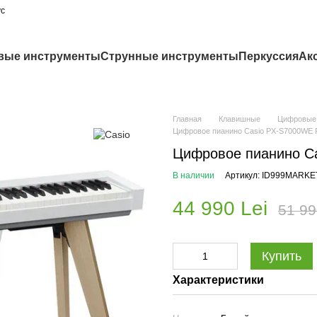
ус
вые инструменты
Струнные инструменты
Перкуссия
Ак
Главная
Клавишные
Цифровые
Цифровое пианино Casio PX-S7000WE P
Цифровое пианино Ca
В наличии
Артикул: ID999MARKE
44 990 Lei
51 99
Купить
Характеристики