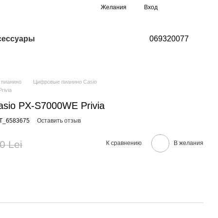
Мой заказ
Желания
Вход
сессуары
069320077
 пианино
Цифровые пианино Casio
rivia
sio PX-S7000WE Privia
T_6583675
Оставить отзыв
0 Lei
К сравнению
В желания