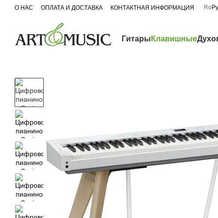
Перейти к основному контенту
Ro
Р
О НАС
ОПЛАТА И ДОСТАВКА
КОНТАКТНАЯ ИНФОРМАЦИЯ
Гитары
Клавишные
Духо