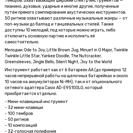
тембров, охватывающих широкий спектр инструментов —
пианино, духовые, ударные и многие другие, полученные
путём прямого сэмплирования акустических инструментов.
50 ритмов охватывают различные музыкальные жанры — от
поп-музыки до баллад и танцевальных стилей. Также
доступны 10 мелодий, под которые можно играть, либо
отключить основную партию и исполнять её
самостоятельно.
Мелодии: Ode to Joy, Little Brown Jug, Minuet in G Major, Twinkle
Twinkle Little Star, Yankee Doodle, The Nutcracker,
Greensleeves, Jingle Bells, Silent Night, Joy to the World
Инструмент работает как от 6 батареек AA (до примерно 12
часов непрерывной работы на щелочных батарейках и около
10 часов на аккумуляторах Ni-MH), так и от опционального
сетевого адаптера Casio AD-E95100LG, который
приобретается отдельно.
- Мини-клавишный инструмент
- 32 мини-клавиши
- 100 тембров
- 50 ритмов
- 10 композиций
- 32-голосная полифония