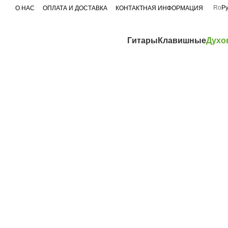
Перейти к основному контенту
Ro
Р
О НАС
ОПЛАТА И ДОСТАВКА
КОНТАКТНАЯ ИНФОРМАЦИЯ
Гитары
Клавишные
Духо