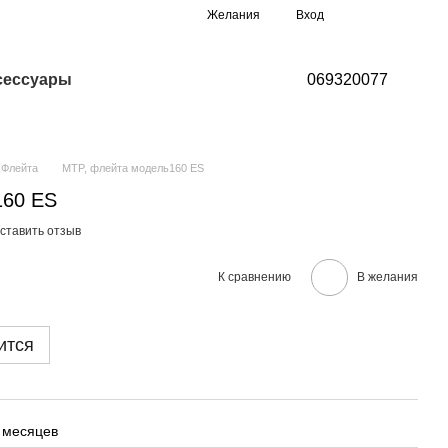
Мой заказ
Желания
Вход
сессуары
069320077
Флейта
MTP, флейта модель160 ES
160 ES
ставить отзыв
К сравнению
В желания
ится
 месяцев