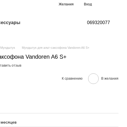
Мой заказ
Желания
Вход
сессуары
069320077
Мундштук
Мундштук для альт-саксофона Vandoren A6 S+
аксофона Vandoren A6 S+
тавить отзыв
К сравнению
В желания
 месяцев