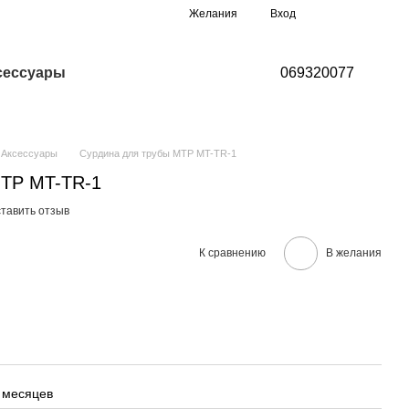
Мой заказ
Желания
Вход
сессуары
069320077
Аксессуары
Сурдина для трубы MTP MT-TR-1
MTP MT-TR-1
тавить отзыв
К сравнению
В желания
 месяцев