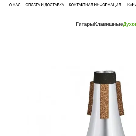
Перейти к основному контенту
Ro
Р
О НАС
ОПЛАТА И ДОСТАВКА
КОНТАКТНАЯ ИНФОРМАЦИЯ
Гитары
Клавишные
Духо