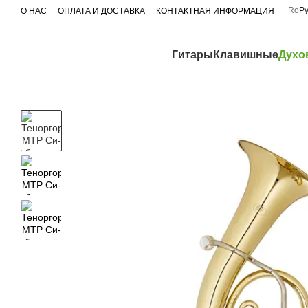
Перейти к основному контенту
Ro
Р
О НАС
ОПЛАТА И ДОСТАВКА
КОНТАКТНАЯ ИНФОРМАЦИЯ
Гитары
Клавишные
Духо