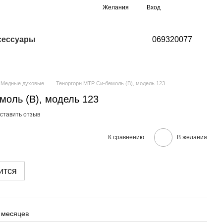
Мой заказ
Желания
Вход
сессуары
069320077
Медные духовые
Теноргорн MTP Си-бемоль (B), модель 123
моль (B), модель 123
ставить отзыв
К сравнению
В желания
ится
 месяцев