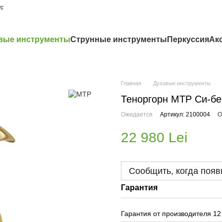
ус
вые инструменты
Струнные инструменты
Перкуссия
Ак
Главная
Духовые инструменты
Теноргорн MTP Си-бе
Ожидается
Артикул: 2100004
О
22 980 Lei
Сообщить, когда появ
Гарантия
Гарантия от производителя 12